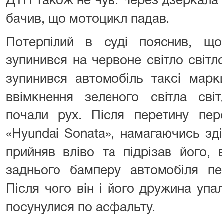
ДТП також не чув. Через дзеркала 
бачив, що мотоцикл падав.
Потерпілий в суді пояснив, щ
зупинився на червоне світло світ
зупинився автомобіль таксі марк
ввімкнення зеленого світла сві
почали рух. Після перетину пер
«Hyundai Sonata», намагаючись зді
прийняв вліво та підрізав його,
заднього бамперу автомобіля пе
Після чого він і його дружина уп
посунулися по асфальту.