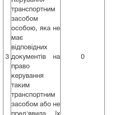
Керування
транспортним
засобом
особою, яка не
має
відповідних
3
документів на
0
право
керування
таким
транспортним
засобом або не
пред'явила їх