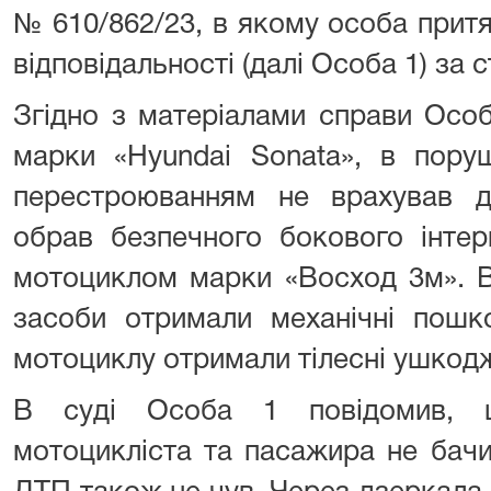
№ 610/862/23, в якому особа притя
відповідальності (далі Особа 1) за с
Згідно з матеріалами справи Осо
марки «Hyundai Sonata», в пору
перестроюванням не врахував д
обрав безпечного бокового інтер
мотоциклом марки «Восход 3м». В
засоби отримали механічні пошк
мотоциклу отримали тілесні ушкод
В суді Особа 1 повідомив, 
мотоцикліста та пасажира не бачи