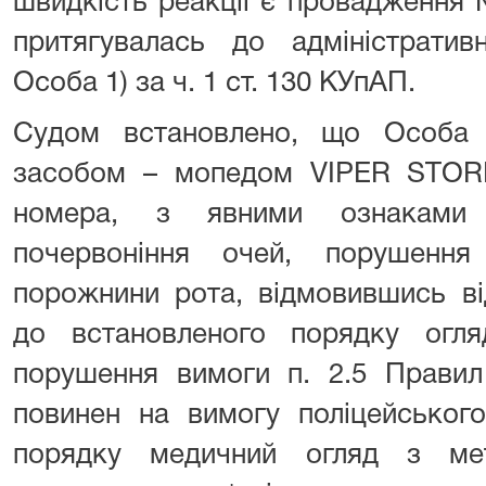
швидкість реакції є провадження 
притягувалась до адміністративн
Особа 1) за ч. 1 ст. 130 КУпАП.
Судом встановлено, що Особа 
засобом – мопедом VIPER STORM
номера, з явними ознаками а
почервоніння очей, порушенн
порожнини рота, відмовившись ві
до встановленого порядку огля
порушення вимоги п. 2.5 Правил
повинен на вимогу поліцейськог
порядку медичний огляд з ме