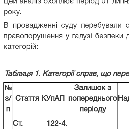
Цей аналіз охоплює період 01 липн
року.
В провадженні суду перебували с
правопорушення у галузі безпеки 
категорій:
Таблиця 1. Категорії справ, що пер
№
Залишок з
з/
Стаття КУпАП
попереднього
На
п
періоду
Ст. 122-4.