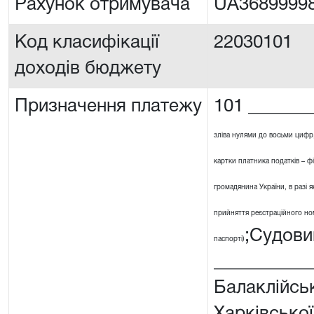
Рахунок отримувача
UA3689999
Код класифікації
22030101
доходів бюджету
Призначення платежу
101 _______
зліва нулями до восьми цифр
картки платника податків – ф
громадянина України, в разі я
прийняття реєстраційного номе
;Судови
паспорті)
__________
Балаклійсь