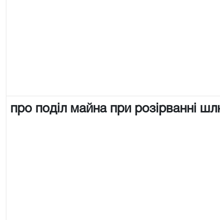
про поділ майна при розірванні ш