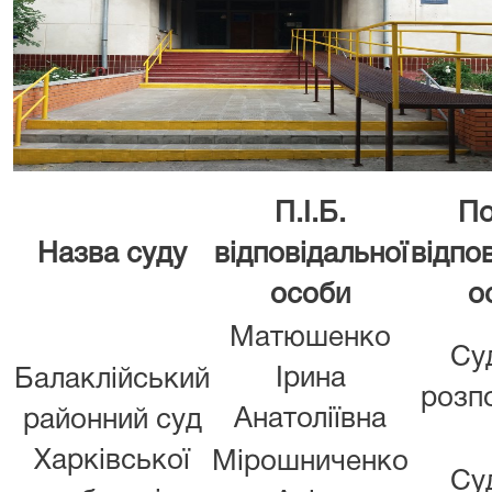
П.І.Б.
По
Назва суду
відповідальної
відпо
особи
о
Матюшенко
Су
Ірина
Балаклійський
розп
Анатоліївна
районний суд
Харківської
Мірошниченко
Су