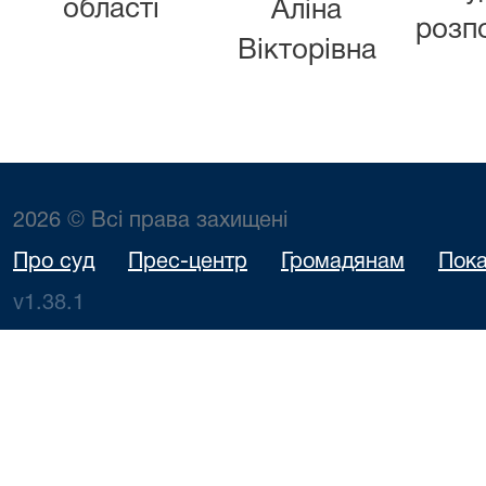
області
Аліна
розп
Вікторівна
2026 © Всі права захищені
Про суд
Прес-центр
Громадянам
Пока
v1.38.1