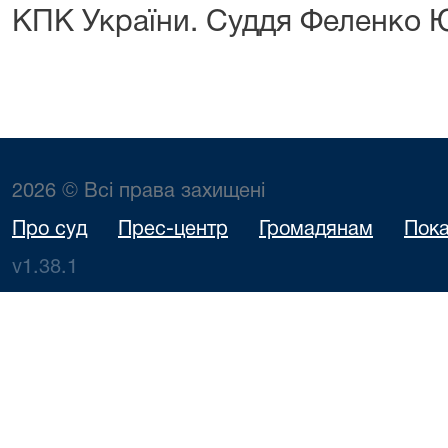
КПК України. Суддя Феленко Ю
2026 © Всі права захищені
Про суд
Прес-центр
Громадянам
Пока
v1.38.1