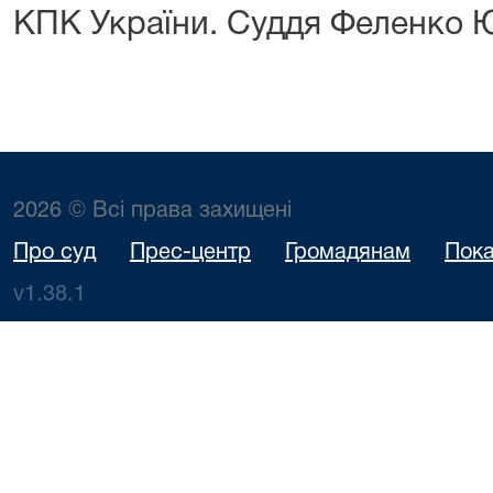
КПК України. Суддя Феленко Ю
2026 © Всі права захищені
Про суд
Прес-центр
Громадянам
Пока
v1.38.1