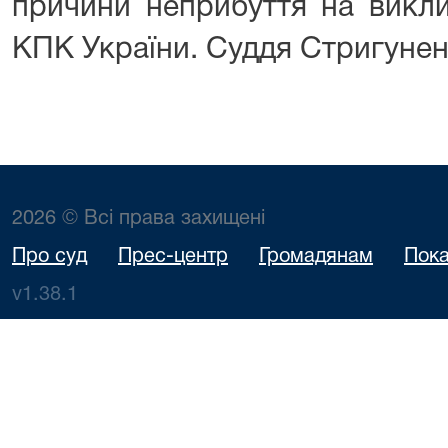
причини неприбуття на викли
КПК України. Суддя Стригунен
2026 © Всі права захищені
Про суд
Прес-центр
Громадянам
Пока
v1.38.1