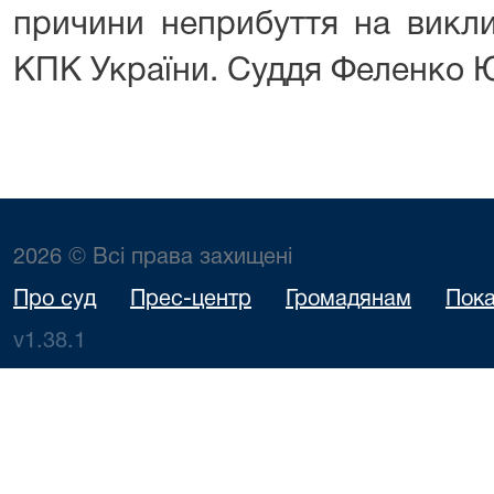
причини неприбуття на викли
КПК України. Суддя Феленко Ю
2026 © Всі права захищені
Про суд
Прес-центр
Громадянам
Пока
v1.38.1