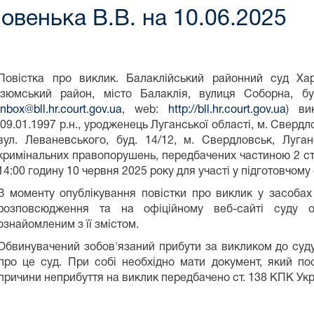
овенька В.В. на 10.06.2025
Повістка про виклик. Балаклійський районний суд Харк
Ізюмський район, місто Балаклія, вулиця Соборна, буд
inbox@bll.hr.court.gov.ua
, web:
http://bll.hr.court.gov.ua
) в
(09.01.1997 р.н., уродженець Луганської області, м. Сверд
вул. Леваневського, буд. 14/12, м. Свердловськ, Луга
кримінальних правопорушень, передбачених частиною 2 стат
14:00 годину 10 червня 2025 року для участі у підготовчому
З моменту опублікування повістки про виклик у засобах
розповсюдження та на офіційному веб-сайті суду 
ознайомленим з її змістом.
Обвинувачений зобов'язаний прибути за викликом до суду
про це суд. При собі необхідно мати документ, який по
 причини неприбуття на виклик передбачено ст. 138 КПК Ук