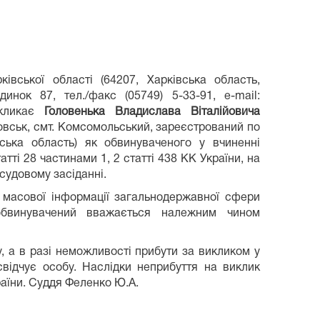
івської області (64207, Харківська область,
инок 87, тел./факс (05749) 5-33-91, e-mail:
икликає
Головенька Владислава Віталійовича
ловськ, смт. Комсомольський, зареєстрований по
нська область) як обвинуваченого у вчиненні
ті 28 частинами 1, 2 статті 438 КК України, на
 судовому засіданні.
 масової інформації загальнодержавної сфери
обвинувачений вважається належним чином
, а в разі неможливості прибути за викликом у
свідчує особу. Наслідки неприбуття на виклик
раїни. Суддя Феленко Ю.А.